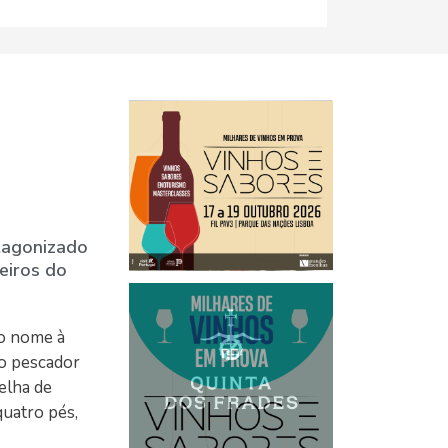
otagonizado
eiros do
 o nome à
ro pescador
elha de
uatro pés,