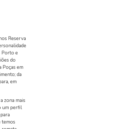
 nos Reserva
ersonalidade
o Porto e
iões do
da Poças em
imento; da
bara, em
 a zona mais
 um perfil
 para
ue temos