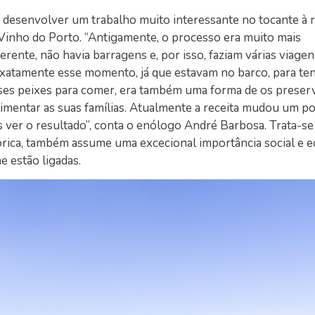
 a desenvolver um trabalho muito interessante no tocante à
 Vinho do Porto. “Antigamente, o processo era muito mais
ente, não havia barragens e, por isso, faziam várias viagen
exatamente esse momento, já que estavam no barco, para ten
sses peixes para comer, era também uma forma de os preserv
alimentar as suas famílias. Atualmente a receita mudou um p
s ver o resultado”, conta o enólogo André Barbosa. Trata-se
stórica, também assume uma excecional importância social e 
e estão ligadas.