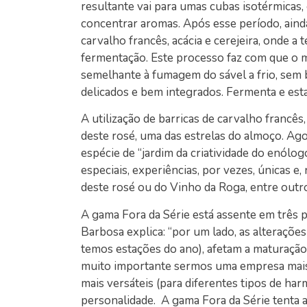
resultante vai para umas cubas isotérmicas, 
concentrar aromas. Após esse período, ainda
carvalho francês, acácia e cerejeira, onde 
fermentação. Este processo faz com que o mo
semelhante à fumagem do sável a frio, sem 
delicados e bem integrados. Fermenta e esta
A utilização de barricas de carvalho francês,
deste rosé, uma das estrelas do almoço. Ago
espécie de “jardim da criatividade do enólog
especiais, experiências, por vezes, únicas e,
deste rosé ou do Vinho da Roga, entre outro
A gama Fora da Série está assente em três pil
Barbosa explica: “por um lado, as alterações
temos estações do ano), afetam a maturação d
muito importante sermos uma empresa mais s
mais versáteis (para diferentes tipos de h
personalidade. A gama Fora da Série tenta 