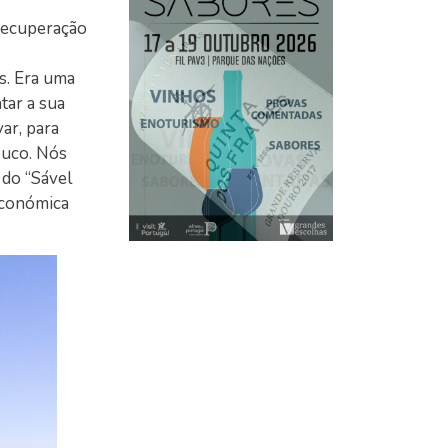
 recuperação
s. Era uma
tar a sua
ar, para
ouco. Nós
 do “Sável
económica