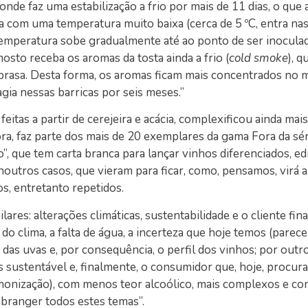
onde faz uma estabilização a frio por mais de 11 dias, o que 
 com uma temperatura muito baixa (cerca de 5 ºC, entra nas
a temperatura sobe gradualmente até ao ponto de ser inocula
sto receba os aromas da tosta ainda a frio (
cold
smoke
), q
brasa. Desta forma, os aromas ficam mais concentrados no 
gia nessas barricas por seis meses.”
 feitas a partir de cerejeira e acácia, complexificou ainda mai
ra, faz parte dos mais de 20 exemplares da gama Fora da sé
o”, que tem carta branca para lançar vinhos diferenciados, ed
 noutros casos, que vieram para ficar, como, pensamos, virá a
s, entretanto repetidos.
ares: alterações climáticas, sustentabilidade e o cliente fin
 do clima, a falta de água, a incerteza que hoje temos (pare
as uvas e, por consequência, o perfil dos vinhos; por outro
ustentável e, finalmente, o consumidor que, hoje, procura
armonização), com menos teor alcoólico, mais complexos e co
abranger todos estes temas”.