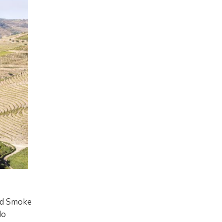
old Smoke
do