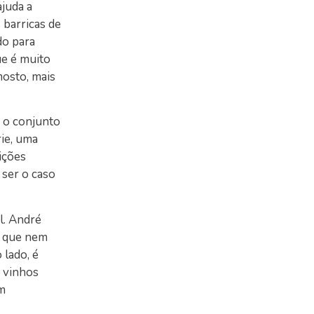
ajuda a
 barricas de
do para
ue é muito
mosto, mais
s o conjunto
rie, uma
ições
 ser o caso
al. André
ce que nem
 lado, é
 vinhos
m