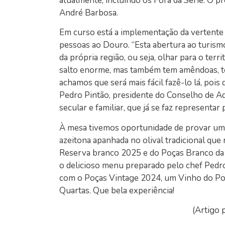
atualmente, incluindo os Fora da Série. O pr
André Barbosa.
Em curso está a implementação da vertente 
pessoas ao Douro. “Esta abertura ao turism
da própria região, ou seja, olhar para o ter
salto enorme, mas também tem amêndoas, tem
achamos que será mais fácil fazê-lo lá, pois
Pedro Pintão, presidente do Conselho de Ad
secular e familiar, que já se faz representar
À mesa tivemos oportunidade de provar um de
azeitona apanhada no olival tradicional que
Reserva branco 2025 e do Poças Branco da 
o delicioso menu preparado pelo chef Pedro
com o Poças Vintage 2024, um Vinho do Port
Quartas. Que bela experiência!
(Artigo 