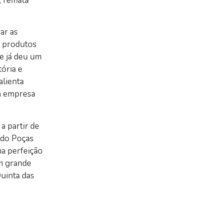
, remata
ar as
s produtos
ue já deu um
ória e
alienta
a empresa
a partir de
 do Poças
a perfeição
em grande
uinta das