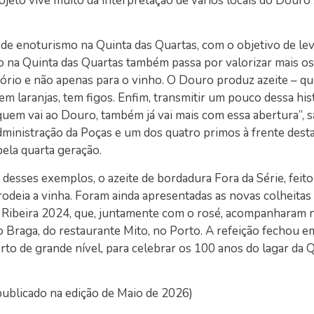
ojeto vive muito da interpretação de vários locais do Douro”
de enoturismo na Quinta das Quartas, com o objetivo de lev
o na Quinta das Quartas também passa por valorizar mais o
ritório e não apenas para o vinho. O Douro produz azeite – q
 laranjas, tem figos. Enfim, transmitir um pouco dessa hist
 quem vai ao Douro, também já vai mais com essa abertura”, s
ministração da Poças e um dos quatro primos à frente dest
 pela quarta geração.
sses exemplos, o azeite de bordadura Fora da Série, feito 
 rodeia a vinha. Foram ainda apresentadas as novas colheitas
Ribeira 2024, que, juntamente com o rosé, acompanharam n
 Braga, do restaurante Mito, no Porto. A refeição fechou 
o de grande nível, para celebrar os 100 anos do lagar da Q
publicado na edição de Maio de 2026)