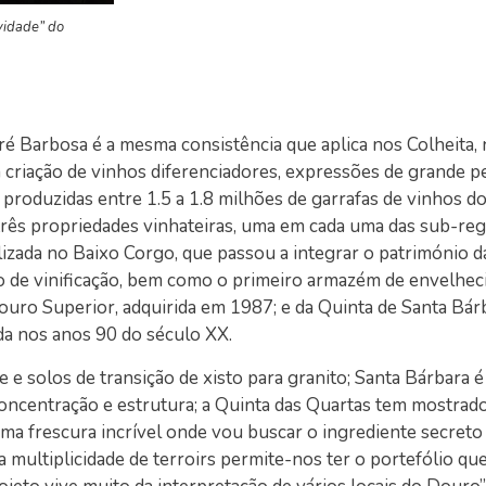
vidade” do
é Barbosa é a mesma consistência que aplica nos Colheita,
criação de vinhos diferenciadores, expressões de grande p
o produzidas entre 1.5 a 1.8 milhões de garrafas de vinhos d
ês propriedades vinhateiras, uma em cada uma das sub-reg
lizada no Baixo Corgo, que passou a integrar o património 
o de vinificação, bem como o primeiro armazém de envelhec
uro Superior, adquirida em 1987; e da Quinta de Santa Bár
da nos anos 90 do século XX.
 e solos de transição de xisto para granito; Santa Bárbara é
oncentração e estrutura; a Quinta das Quartas tem mostrado
ma frescura incrível onde vou buscar o ingrediente secreto
sta multiplicidade de terroirs permite-nos ter o portefólio q