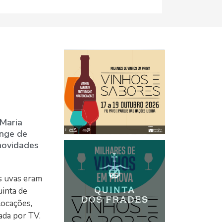
Maria
onge de
novidades
s uvas eram
uinta de
locações,
ada por TV.