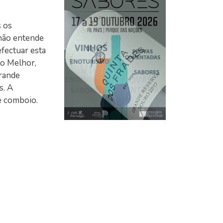
s os
 não entende
fectuar esta
lo Melhor,
rande
s. A
e comboio.