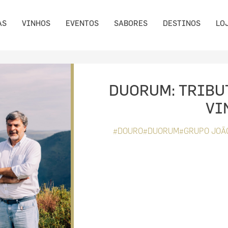
AS
VINHOS
EVENTOS
SABORES
DESTINOS
LO
DUORUM: TRIBUT
VI
#DOURO#DUORUM#GRUPO JOÃ