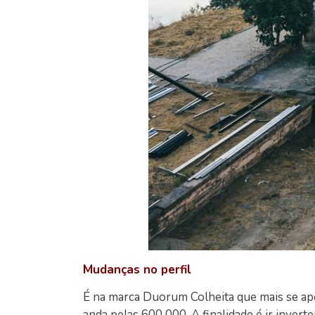
Mudanças no perfil
É na marca Duorum Colheita que mais se apo
anda pelas 600 000. A finalidade é ir inver