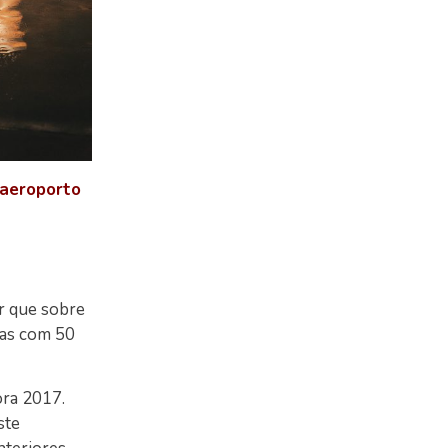
 aeroporto
r que sobre
mas com 50
ora 2017.
ste