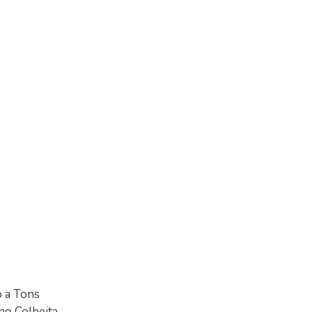
o a Tons
no Colheita.