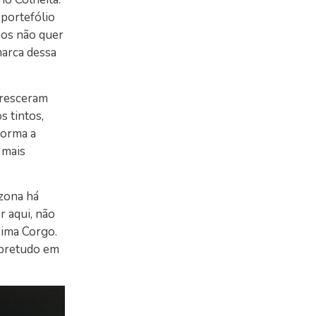
 portefólio
mos não quer
marca dessa
cresceram
 tintos,
forma a
 mais
 zona há
r aqui, não
Cima Corgo.
obretudo em