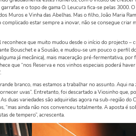
garrafas e o topo de gama O. Leucura fica-se pelas 3000. O
 dos Muros e Vinha das Abelhas. Mas o filho, João Maria Ra
to complicado estar sempre a inovar, não se consegue criar 
l reconhece que muito mudou desde o início do projecto – 
ante Bouschet e a Sousão, e mudou-se um pouco o perfil dos
alguma já mecânica), mais maceração pré-fermentativa, por 
hece que “nos Reserva e nos vinhos especiais poderá haver
.
grande branco, mas estamos a trabalhar no assunto. Aqui na
rnecer uvas”. Entretanto, foi descartado a Viosinho que, po
 As duas variedades são adquiridas agora na sub-região do 
s, “mas ainda não nos convenceu totalmente. A aposta é s
stas de tempero”, acrescenta.