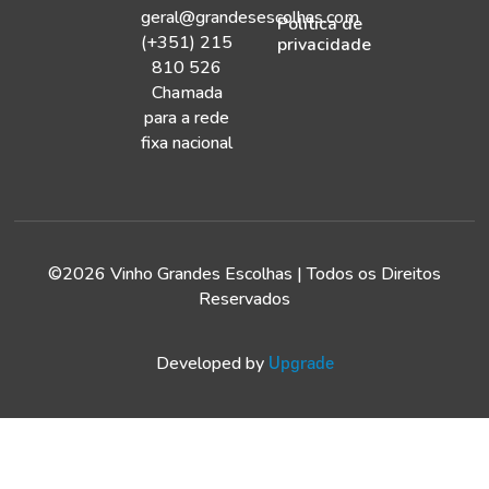
geral@grandesescolhas.com
Política de
(+351) 215
privacidade
810 526
Chamada
para a rede
fixa nacional
©2026 Vinho Grandes Escolhas | Todos os Direitos
Reservados
Developed by
Upgrade