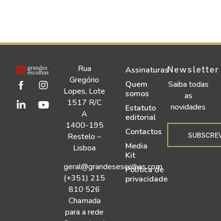
Rua
Newsletter
Assinaturas
Gregório
Quem
Saiba todas
Lopes, Lote
somos
as
1517 R/C
novidades
Estatuto
A
editorial
1400-195
Contactos
SUBSCRE
Restelo –
Media
Lisboa
Kit
geral@grandesescolhas.com
Política de
(+351) 215
privacidade
810 526
Chamada
para a rede