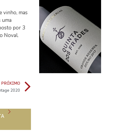
e vinho, mas
s uma
posto por 3
do Noval.
PRÓXIMO
intage 2020
TA