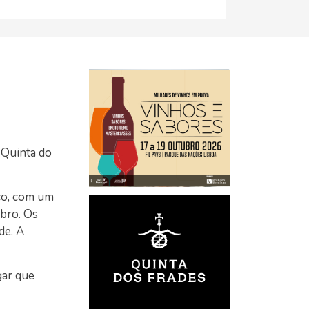
 Quinta do
co, com um
bro. Os
de. A
gar que