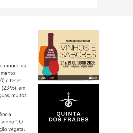
no mundo da
momento
0) e teses
 (23 %), em
guas, muitos
ência
 vinho “. O
ução vegetal