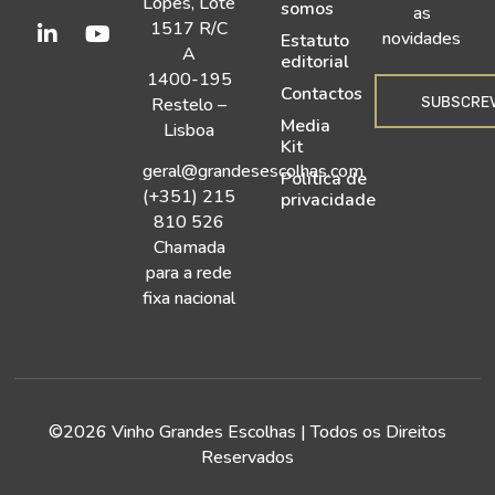
Lopes, Lote
somos
as
1517 R/C
novidades
Estatuto
A
editorial
1400-195
Contactos
SUBSCRE
Restelo –
Media
Lisboa
Kit
geral@grandesescolhas.com
Política de
(+351) 215
privacidade
810 526
Chamada
para a rede
fixa nacional
©2026 Vinho Grandes Escolhas | Todos os Direitos
Reservados