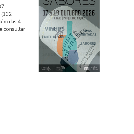
07
s (132
lém das 4
e consultar