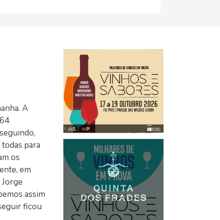
manha. A
164
nseguindo,
 todas para
ram os
mente, em
 Jorge
abemos assim
eguir ficou