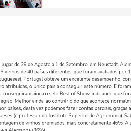
 lugar de 29 de Agosto a 1 de Setembro, em Neustadt, Ale
 vinhos de 40 países diferentes, que foram avaliados por 
ortugueses). Portugal obteve um excelente desempenho, co
 atribuídas, o único país a conseguir este número. E foram
es conseguiram ainda o selo Best of Show, indicando que fo
região. Melhor ainda: ao contrário do que acontece normal
r países, desta vez podemos fazer contas parciais, graças a
ueses (e professor do Instituto Superior de Agronomia). S
centagem de vinhos premiados, mais concretamente 46%. A s
) e a Alemanha (36%).