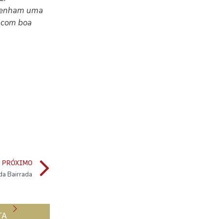
e tenham uma
a com boa
PRÓXIMO
da Bairrada
TA