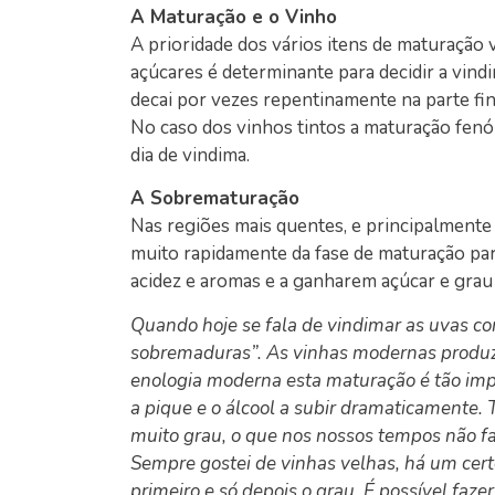
A Maturação e o Vinho
A prioridade dos vários itens de maturação v
açúcares é determinante para decidir a vind
decai por vezes repentinamente na parte fina
No caso dos vinhos tintos a maturação fenól
dia de vindima.
A Sobrematuração
Nas regiões mais quentes, e principalmente 
muito rapidamente da fase de maturação pa
acidez e aromas e a ganharem açúcar e grau 
Quando hoje se fala de vindimar as uvas c
sobremaduras”. As vinhas modernas produzem
enologia moderna esta maturação é tão impo
a pique e o álcool a subir dramaticamente. 
muito grau, o que nos nossos tempos não f
Sempre gostei de vinhas velhas, há um certo 
primeiro e só depois o grau. É possível faz