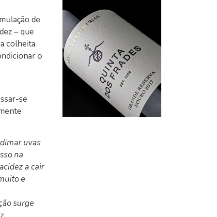
cumulação de
idez – que
a colheita.
ondicionar o
assar-se
amente
ndimar uvas
isso na
cidez a cair
muito e
ação surge
z.