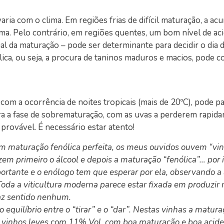
aria com o clima. Em regiões frias de difícil maturação, a a
ima. Pelo contrário, em regiões quentes, um bom nível de ac
l da maturação – pode ser determinante para decidir o dia d
ica, ou seja, a procura de taninos maduros e macios, pode c
com a ocorrência de noites tropicais (mais de 20ºC), pode p
ra a fase de sobrematuração, com as uvas a perderem rapid
provável. É necessário estar atento!
om maturação fenólica perfeita, os meus ouvidos ouvem “vi
 primeiro o álcool e depois a maturação “fenólica”… por 
rtante e o enólogo tem que esperar por ela, observando a a
Toda a viticultura moderna parece estar fixada em produzir 
az sentido nenhum.
equilíbrio entre o “tirar” e o “dar”. Nestas vinhas a matur
er vinhos leves com 11% Vol. com boa maturação e boa acide