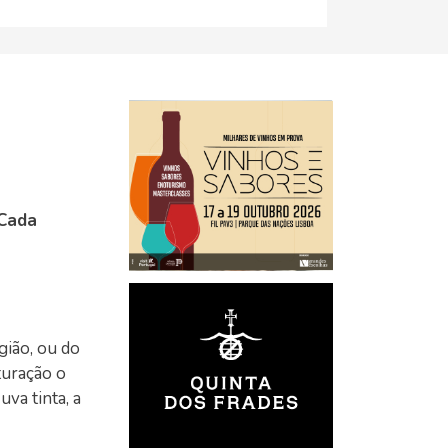
 Cada
gião, ou do
turação o
va tinta, a