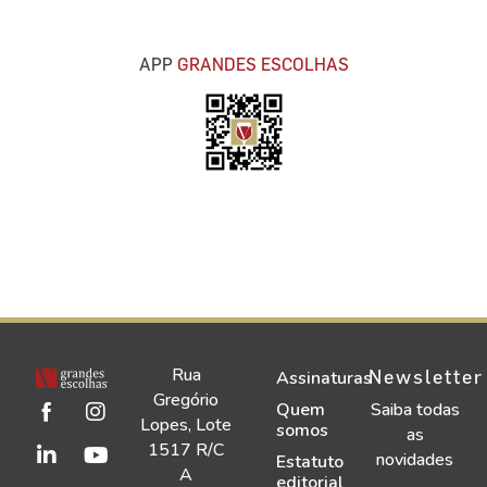
APP
GRANDES ESCOLHAS
Rua
Newsletter
Assinaturas
Gregório
Quem
Saiba todas
Lopes, Lote
somos
as
1517 R/C
novidades
Estatuto
A
editorial