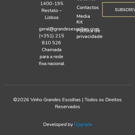
1400-195
Contactos
SUBSCRE
Restelo –
Media
Lisboa
Kit
geral@grandesescolhas.com
Política de
(+351) 215
privacidade
810 526
Chamada
para a rede
fixa nacional
©2026 Vinho Grandes Escolhas | Todos os Direitos
Reservados
Developed by
Upgrade