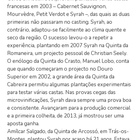
francesas em 2003 – Cabernet Sauvignon,
Mourvèdre, Petit Verdot e Syrah –, das quais as duas
primeiras não passaram no casting. Syrah, ao
contrário, adaptou-se facilmente ao clima quente e
seco da região. O sucesso levou-o a repetir a
experiência, plantando em 2007 Syrah na Quinta da
Romaneira, um projecto pessoal de Christian Seely.
O enólogo da Quinta do Crasto, Manuel Lobo, conta
que quando começaram o projecto no Douro
Superior em 2002, a grande área da Quinta da
Cabreira permitiu algumas plantações experimentais
para testar várias castas. Nas provas cegas das
microvinificações, Syrah dava sempre uma prova boa
e consistente. Avançaram para a produção comercial
e a primeira colheita, de 2013, já mostrou ser uma
aposta ganha.
Amílcar Salgado, da Quinta de Arcossó, em Trás-os-
Montes, plantou Syrah por acaso há 21 anos. Estava