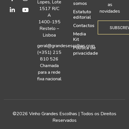
Lopes, Lote
somos
as
1517 R/C
novidades
Estatuto
A
editorial
1400-195
Contactos
SUBSCRE
Restelo –
Media
Lisboa
Kit
geral@grandesescolhas.com
Política de
(+351) 215
privacidade
810 526
Chamada
para a rede
fixa nacional
©2026 Vinho Grandes Escolhas | Todos os Direitos
Reservados