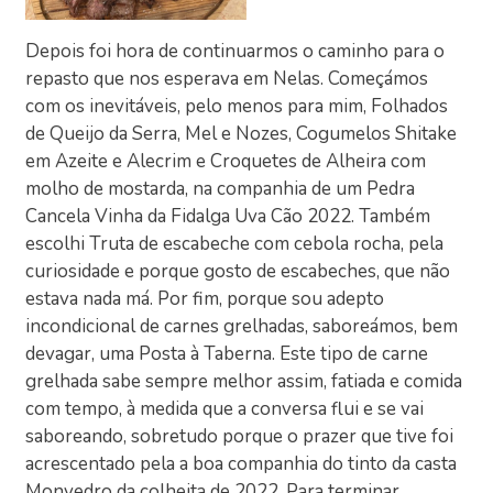
Depois foi hora de continuarmos o caminho para o
repasto que nos esperava em Nelas. Começámos
com os inevitáveis, pelo menos para mim, Folhados
de Queijo da Serra, Mel e Nozes, Cogumelos Shitake
em Azeite e Alecrim e Croquetes de Alheira com
molho de mostarda, na companhia de um Pedra
Cancela Vinha da Fidalga Uva Cão 2022. Também
escolhi Truta de escabeche com cebola rocha, pela
curiosidade e porque gosto de escabeches, que não
estava nada má. Por fim, porque sou adepto
incondicional de carnes grelhadas, saboreámos, bem
devagar, uma Posta à Taberna. Este tipo de carne
grelhada sabe sempre melhor assim, fatiada e comida
com tempo, à medida que a conversa flui e se vai
saboreando, sobretudo porque o prazer que tive foi
acrescentado pela a boa companhia do tinto da casta
Monvedro da colheita de 2022. Para terminar,