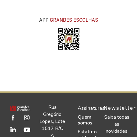
APP
GRANDES ESCOLHAS
Rua
Newsletter
Assinaturas
Gregório
Quem
Saiba todas
Lopes, Lote
somos
as
1517 R/C
novidades
Estatuto
A