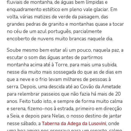
fluviais de montanha, de águas bem límpidas e
enquadramento estético em pleno vale glaciar. Em
volta, várias matizes de verde da paisagem, das
grandes pedras de granito e montanhas quase a tocar
no céu de um azul português, parcialmente
encoberto de nuvens muito brancas naquele dia.
Soube mesmo bem estar ali um pouco, naquela paz, a
escutar o som das águas antes de partirmos
montanha acima até à Torre, para mais uma subida,
nesse dia muito mais sossegada do que as de dias em
que a neve e o frio levam milhares de pessoas à
serra. Depois, uma descida até ao Covão da Ametade
para relembrar passeios que não fazia há mais de 20
anos. Feito tudo isto, e sempre de forma muito calma
e serena, fizemo-nos à estrada, primeiro em direcção
a Seia, e depois para Nelas, o nosso destino de jantar
nesse sábado, a
, onde
Taberna da Adega da Lusovini
uma boa amiga nos esperava para um repasto, calmo