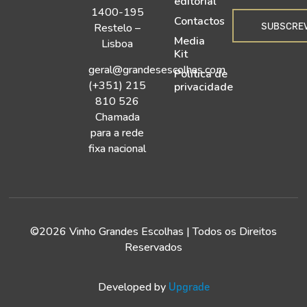
editorial
1400-195
Contactos
SUBSCRE
Restelo –
Media
Lisboa
Kit
geral@grandesescolhas.com
Política de
(+351) 215
privacidade
810 526
Chamada
para a rede
fixa nacional
©2026 Vinho Grandes Escolhas | Todos os Direitos
Reservados
Developed by
Upgrade