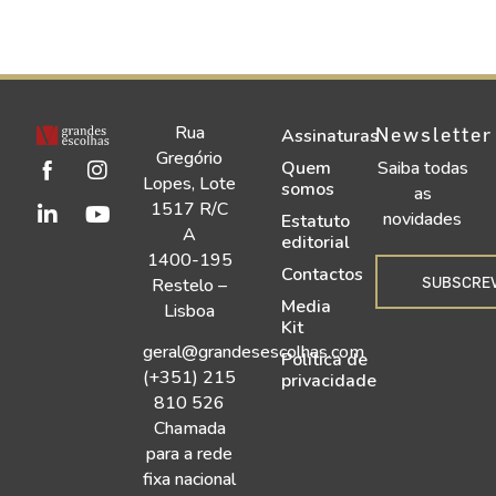
Rua
Newsletter
Assinaturas
Gregório
Quem
Saiba todas
Lopes, Lote
somos
as
1517 R/C
novidades
Estatuto
A
editorial
1400-195
Contactos
SUBSCRE
Restelo –
Media
Lisboa
Kit
geral@grandesescolhas.com
Política de
(+351) 215
privacidade
810 526
Chamada
para a rede
fixa nacional