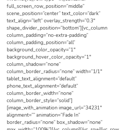
full_screen_row_position=”middle”
scene_position=”center” text_color=”dark”
text_align=”left” overlay_strength=”0.3″
shape_divider_position=”bottom”][vc_column
column_padding=”no-extra-padding”
column_padding_position=”all”
background_color_opacity=”1″
background_hover_color_opacity=”1″
column_shadow=”none”
column_border_radius=”none” width=”1/1″
tablet_text_alignment=”default”
phone_text_alignment=”default”
column_border_width=”none”
column_border_style=”solid”]
[image_with_animation image_url=”34231″
alignment=”” animation=”Fade In”
border_radius=”none” box_shadow=”none”
max_width=”100%”][/vc_column][/vc_row][vc_row