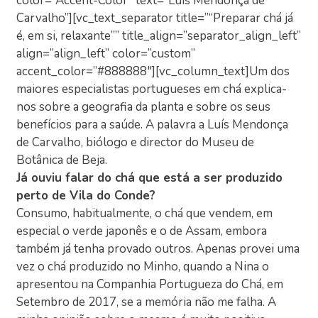
color=”Accent-Color” text=”Luís Mendonça de
Carvalho”][vc_text_separator title=”“Preparar chá já
é, em si, relaxante”” title_align=”separator_align_left”
align=”align_left” color=”custom”
accent_color=”#888888″][vc_column_text]Um dos
maiores especialistas portugueses em chá explica-
nos sobre a geografia da planta e sobre os seus
benefícios para a saúde. A palavra a Luís Mendonça
de Carvalho, biólogo e director do Museu de
Botânica de Beja.
Já ouviu falar do chá que está a ser produzido
perto de Vila do Conde?
Consumo, habitualmente, o chá que vendem, em
especial o verde japonês e o de Assam, embora
também já tenha provado outros. Apenas provei uma
vez o chá produzido no Minho, quando a Nina o
apresentou na Companhia Portugueza do Chá, em
Setembro de 2017, se a memória não me falha. A