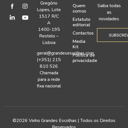
Gregório
Quem
Saiba todas
Lopes, Lote
somos
as
1517 R/C
novidades
Estatuto
A
editorial
1400-195
Contactos
SUBSCRE
Restelo –
Media
Lisboa
Kit
geral@grandesescolhas.com
Política de
(+351) 215
privacidade
810 526
Chamada
para a rede
fixa nacional
©2026 Vinho Grandes Escolhas | Todos os Direitos
Reservados