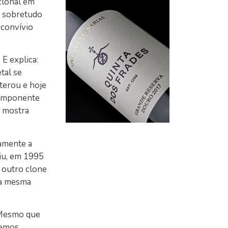
clonal em
a sobretudo
 convívio
E explica:
tal se
lterou e hoje
componente
e mostra
amente a
ziu, em 1995
 outro clone
a a mesma
. Mesmo que
remos