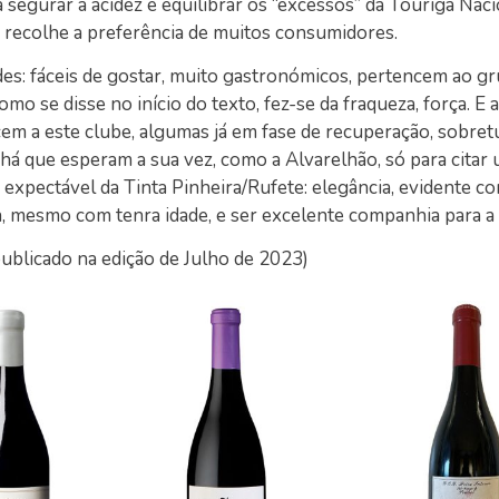
a segurar a acidez e equilibrar os “excessos” da Touriga Naci
recolhe a preferência de muitos consumidores.
es: fáceis de gostar, muito gastronómicos, pertencem ao g
mo se disse no início do texto, fez-se da fraqueza, força. E 
em a este clube, algumas já em fase de recuperação, sobre
 há que esperam a sua vez, como a Alvarelhão, só para citar
expectável da Tinta Pinheira/Rufete: elegância, evidente 
a, mesmo com tenra idade, e ser excelente companhia para a
publicado na edição de Julho de 2023)