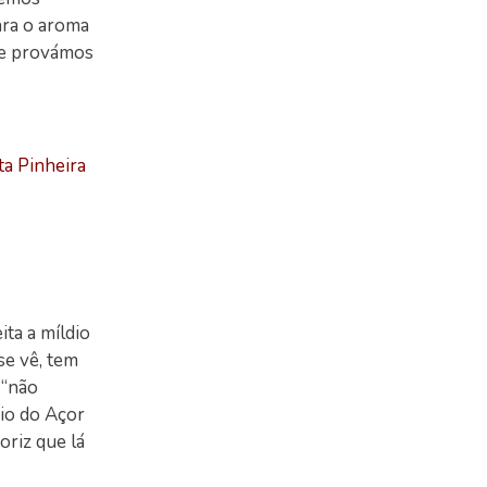
ara o aroma
que provámos
ta Pinheira
ita a míldio
se vê, tem
 “não
nio do Açor
oriz que lá