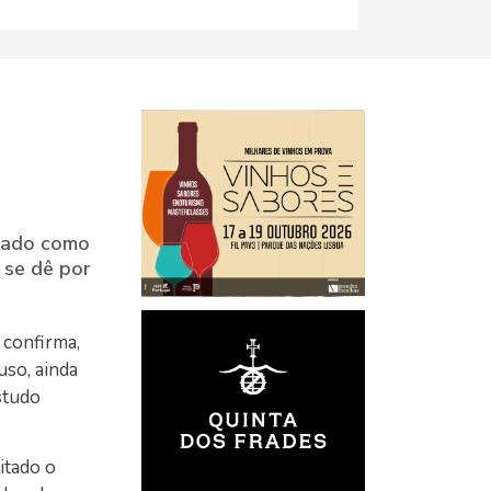
icado como
 se dê por
 confirma,
uso, ainda
studo
itado o