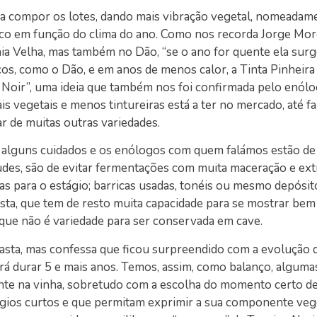
ra compor os lotes, dando mais vibração vegetal, nomeadam
co em função do clima do ano. Como nos recorda Jorge More
hia Velha, mas também no Dão, “se o ano for quente ela su
cos, como o Dão, e em anos de menos calor, a Tinta Pinheir
 Noir”, uma ideia que também nos foi confirmada pelo enól
s vegetais e menos tintureiras está a ter no mercado, até f
r de muitas outras variedades.
ga alguns cuidados e os enólogos com quem falámos estão de
udes, são de evitar fermentações com muita maceração e ext
as para o estágio; barricas usadas, tonéis ou mesmo depósit
asta, que tem de resto muita capacidade para se mostrar be
 que não é variedade para ser conservada em cave.
 casta, mas confessa que ficou surpreendido com a evolução 
rá durar 5 e mais anos. Temos, assim, como balanço, alguma
gente na vinha, sobretudo com a escolha do momento certo de
gios curtos e que permitam exprimir a sua componente vege