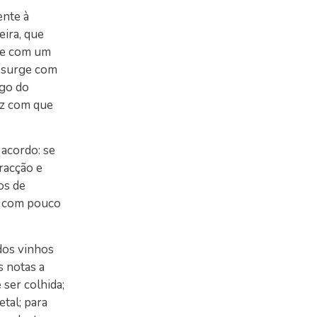
ente à
ira, que
rge com um
a surge com
ogo do
az com que
 acordo: se
racção e
os de
m com pouco
dos vinhos
s notas a
 ser colhida;
tal; para