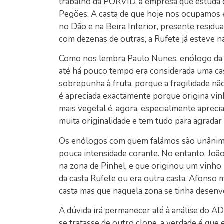
trabalho da PORVID, a empresa que estuda 
Pegões. A casta de que hoje nos ocupamos 
no Dão e na Beira Interior, presente resid
com dezenas de outras, a Rufete já esteve na 
Como nos lembra Paulo Nunes, enólogo da Pas
até há pouco tempo era considerada uma ca
sobrepunha à fruta, porque a fragilidade não
é apreciada exactamente porque origina vi
mais vegetal é, agora, especialmente apre
muita originalidade e tem tudo para agrada
Os enólogos com quem falámos são unânime
pouca intensidade corante. No entanto, Joã
na zona de Pinhel, e que originou um vinho
da casta Rufete ou era outra casta. Afonso m
casta mas que naquela zona se tinha desenv
A dúvida irá permanecer até à análise do A
se tratasse de outro clone, a verdade é que