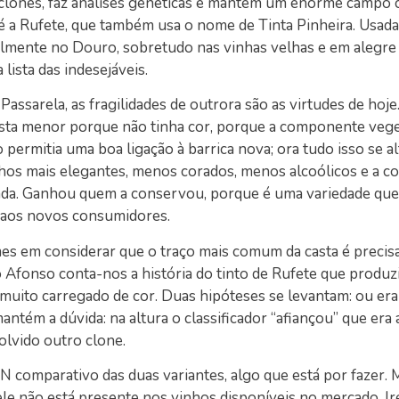
clones, faz análises genéticas e mantém um enorme campo 
é a Rufete, que também usa o nome de Tinta Pinheira. Usad
ualmente no Douro, sobretudo nas vinhas velhas e em alegre
lista das indesejáveis.
sarela, as fragilidades de outrora são as virtudes de hoje. 
sta menor porque não tinha cor, porque a componente vege
 permitia uma boa ligação à barrica nova; ora tudo isso se a
nhos mais elegantes, menos corados, menos alcoólicos e a 
ciada. Ganhou quem a conservou, porque é uma variedade qu
r aos novos consumidores.
s em considerar que o traço mais comum da casta é precis
o Afonso conta-nos a história do tinto de Rufete que produ
 muito carregado de cor. Duas hipóteses se levantam: ou era
antém a dúvida: na altura o classificador “afiançou” que er
olvido outro clone.
DN comparativo das duas variantes, algo que está por fazer
 ele não está presente nos vinhos disponíveis no mercado. I