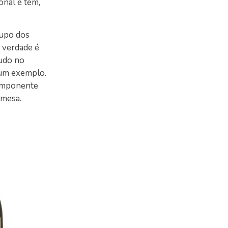
onal e tem,
rupo dos
a verdade é
tudo no
 um exemplo.
componente
 mesa.