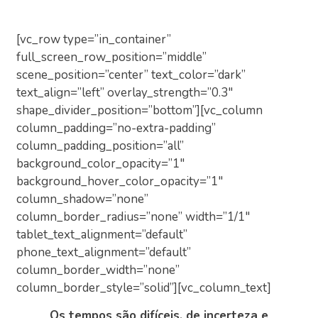
[vc_row type=”in_container”
full_screen_row_position=”middle”
scene_position=”center” text_color=”dark”
text_align=”left” overlay_strength=”0.3″
shape_divider_position=”bottom”][vc_column
column_padding=”no-extra-padding”
column_padding_position=”all”
background_color_opacity=”1″
background_hover_color_opacity=”1″
column_shadow=”none”
column_border_radius=”none” width=”1/1″
tablet_text_alignment=”default”
phone_text_alignment=”default”
column_border_width=”none”
column_border_style=”solid”][vc_column_text]
Os tempos são difíceis, de incerteza e