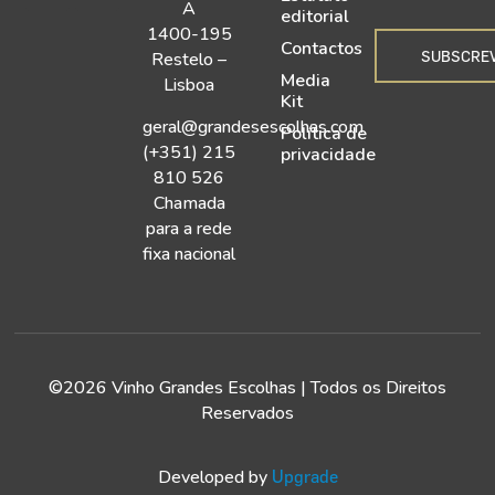
A
editorial
1400-195
Contactos
SUBSCRE
Restelo –
Media
Lisboa
Kit
geral@grandesescolhas.com
Política de
(+351) 215
privacidade
810 526
Chamada
para a rede
fixa nacional
©2026 Vinho Grandes Escolhas | Todos os Direitos
Reservados
Developed by
Upgrade