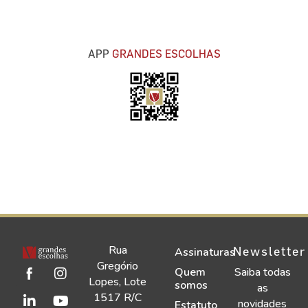
APP
GRANDES ESCOLHAS
Rua
Newsletter
Assinaturas
Gregório
Quem
Saiba todas
Lopes, Lote
somos
as
1517 R/C
novidades
Estatuto