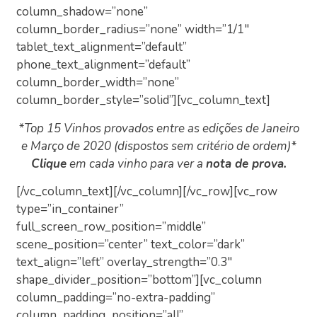
column_shadow=”none”
column_border_radius=”none” width=”1/1″
tablet_text_alignment=”default”
phone_text_alignment=”default”
column_border_width=”none”
column_border_style=”solid”][vc_column_text]
*Top 15 Vinhos provados entre as edições de Janeiro
e Março de 2020 (dispostos sem critério de ordem)*
Clique
em cada vinho para ver a
nota de prova.
[/vc_column_text][/vc_column][/vc_row][vc_row
type=”in_container”
full_screen_row_position=”middle”
scene_position=”center” text_color=”dark”
text_align=”left” overlay_strength=”0.3″
shape_divider_position=”bottom”][vc_column
column_padding=”no-extra-padding”
column_padding_position=”all”