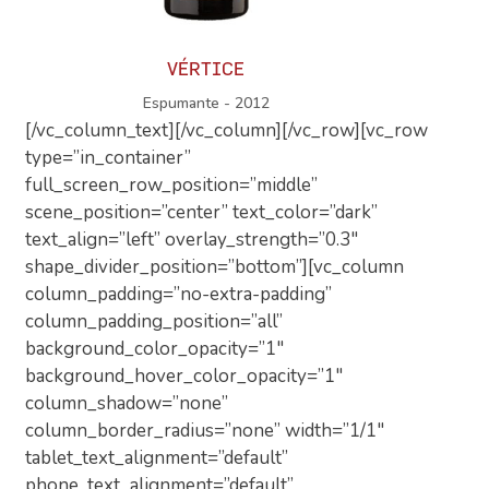
VÉRTICE
Espumante - 2012
[/vc_column_text][/vc_column][/vc_row][vc_row
type=”in_container”
full_screen_row_position=”middle”
scene_position=”center” text_color=”dark”
text_align=”left” overlay_strength=”0.3″
shape_divider_position=”bottom”][vc_column
column_padding=”no-extra-padding”
column_padding_position=”all”
background_color_opacity=”1″
background_hover_color_opacity=”1″
column_shadow=”none”
column_border_radius=”none” width=”1/1″
tablet_text_alignment=”default”
phone_text_alignment=”default”