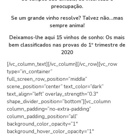
preocupação.
Se um grande vinho resolve? Talvez não…mas
sempre anima!
Deixamos-lhe aqui 15 vinhos de sonho: Os mais
bem classificados nas provas do 1º trimestre de
2020
[/vc_column_text][/vc_column][/vc_row][vc_row
type=”in_container”
full_screen_row_position=”middle”
scene_position=”center” text_color=”dark”
text_align=”left” overlay_strength=”0.3″
shape_divider_position=”bottom”][vc_column
column_padding=”no-extra-padding”
column_padding_position=”all”
background_color_opacity=”1″
background_hover_color_opacity=”1″